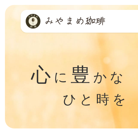
コ
ナ
ン
ビ
テ
ゲ
ン
ー
ツ
シ
へ
ョ
ス
ン
キ
に
ッ
移
心
豊
プ
動
に
かな
ひと時を