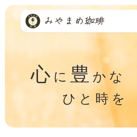
コ
ナ
ン
ビ
テ
ゲ
ン
ー
ツ
シ
へ
ョ
ス
ン
キ
に
ッ
移
心
豊
プ
動
に
かな
ひと時を