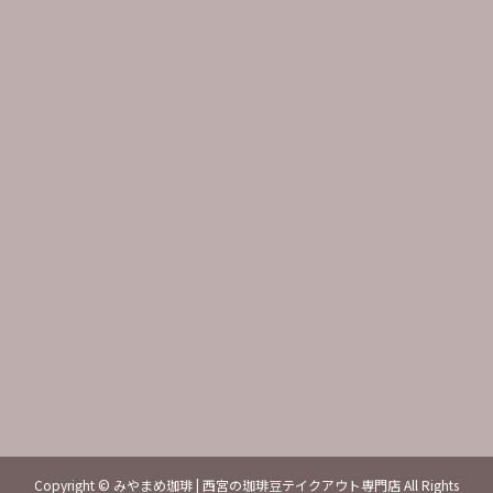
〒662-0034
兵庫県西宮市西田町5-1
阪急夙川サンらいふ内
電話番号
0798-30-6070
営業時間
火～土曜日 10：00 ～ 18：00
日曜日 10：00 ～ 15：00
定休日
月曜日・日曜日もしくは木曜日
Copyright © みやまめ珈琲 | 西宮の珈琲豆テイクアウト専門店 All Rights